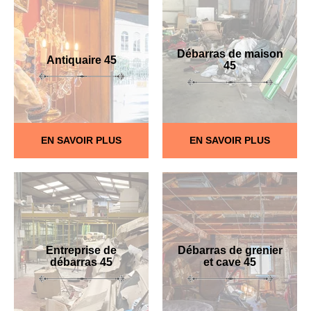
Débarras de maison
Antiquaire 45
45
EN SAVOIR PLUS
EN SAVOIR PLUS
Entreprise de
Débarras de grenier
débarras 45
et cave 45