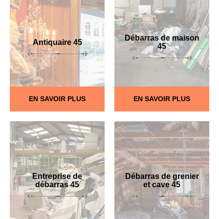
Débarras de maison
Antiquaire 45
45
EN SAVOIR PLUS
EN SAVOIR PLUS
Entreprise de
Débarras de grenier
débarras 45
et cave 45