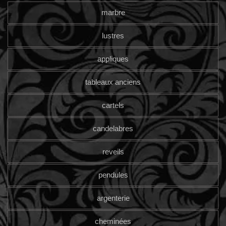
marbre
lustres
appliques
tableaux anciens
cartels
candelabres
reveils
pendules
argenterie
cheminées