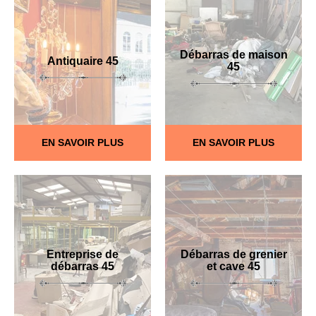
Débarras de maison
Antiquaire 45
45
EN SAVOIR PLUS
EN SAVOIR PLUS
Entreprise de
Débarras de grenier
débarras 45
et cave 45