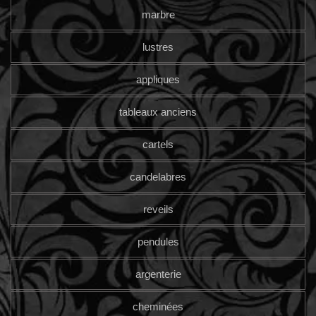
marbre
lustres
appliques
tableaux anciens
cartels
candelabres
reveils
pendules
argenterie
cheminées