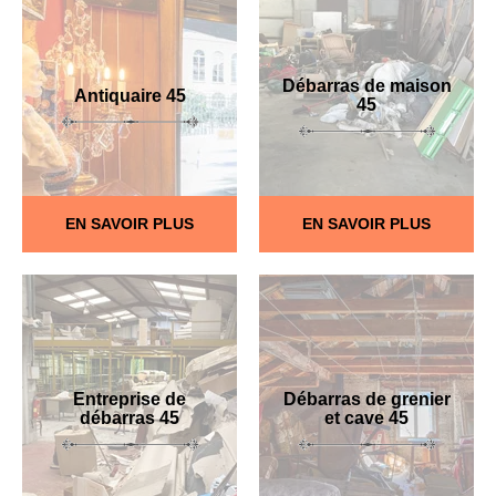
Débarras de maison
Antiquaire 45
45
EN SAVOIR PLUS
EN SAVOIR PLUS
Entreprise de
Débarras de grenier
débarras 45
et cave 45