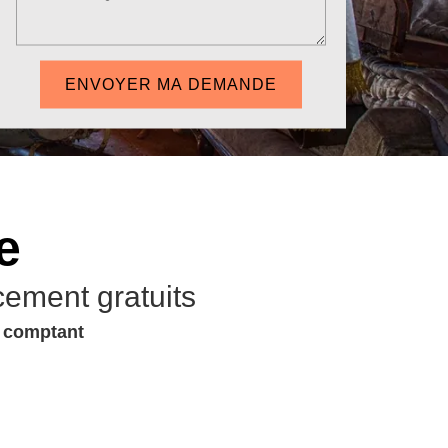
e
cement gratuits
u comptant