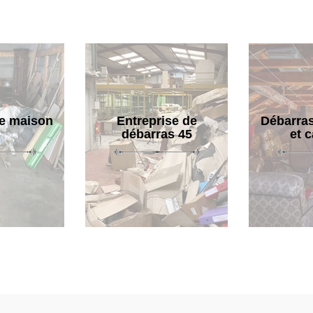
e maison
Entreprise de
Débarras
débarras 45
et 