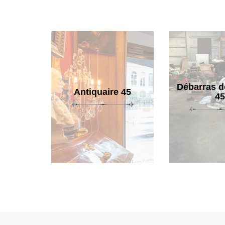
Débarras d
Antiquaire 45
45