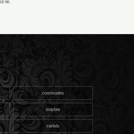
ez-le.
commodes
marbre
cartels