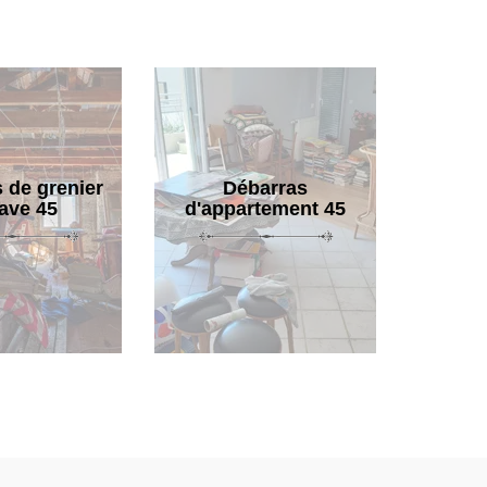
 de grenier
Débarras
cave 45
d'appartement 45