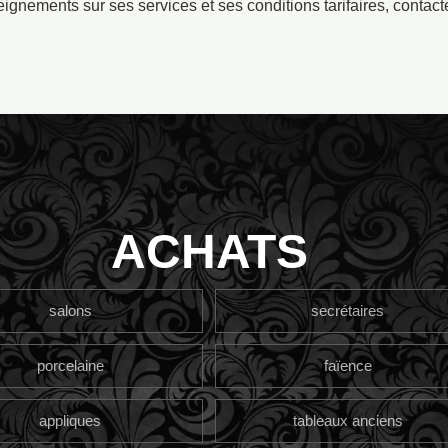
ignements sur ses services et ses conditions tarifaires, contact
ACHATS
salons
secrétaires
porcelaine
faïence
appliques
tableaux anciens