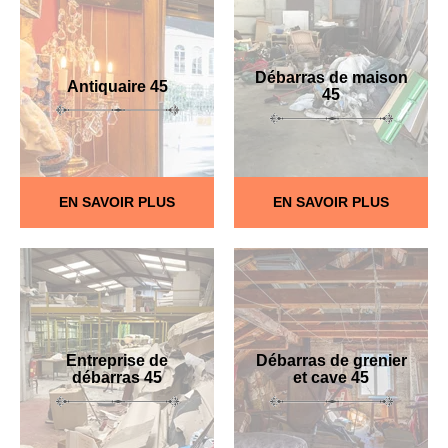
Débarras de maison
Antiquaire 45
45
EN SAVOIR PLUS
EN SAVOIR PLUS
Entreprise de
Débarras de grenier
débarras 45
et cave 45