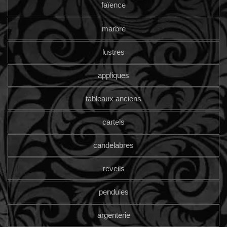
faïence
marbre
lustres
appliques
tableaux anciens
cartels
candelabres
reveils
pendules
argenterie