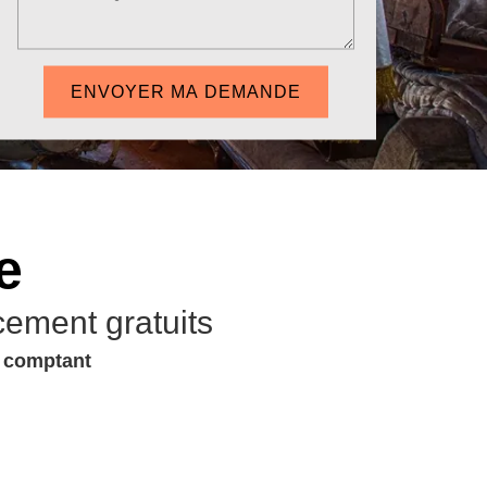
e
cement gratuits
u comptant