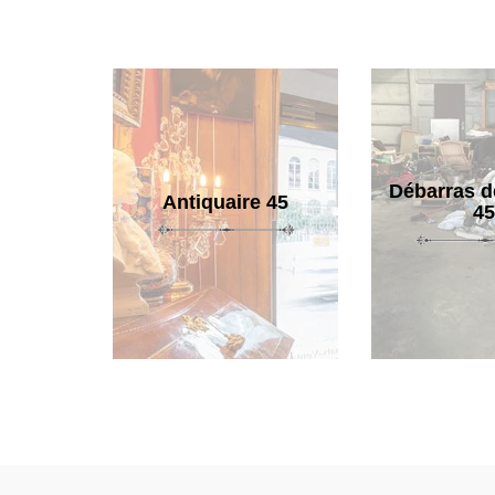
Débarras d
Antiquaire 45
45