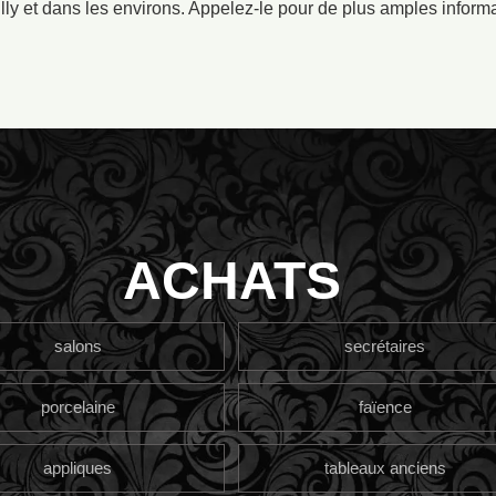
lly et dans les environs. Appelez-le pour de plus amples informa
ACHATS
salons
secrétaires
porcelaine
faïence
appliques
tableaux anciens