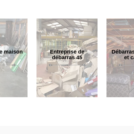
e maison
Entreprise de
Débarras
débarras 45
et 