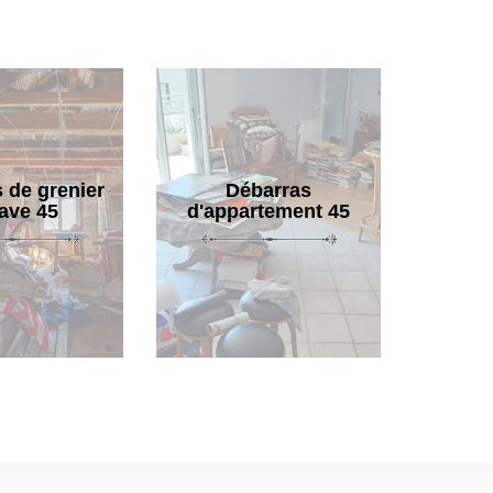
 de grenier
Débarras
cave 45
d'appartement 45