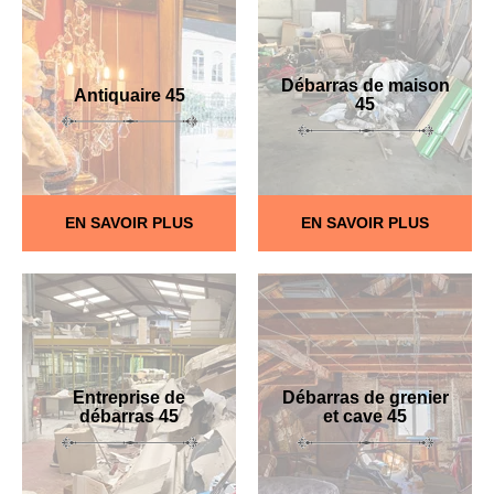
Débarras de maison
Antiquaire 45
45
EN SAVOIR PLUS
EN SAVOIR PLUS
Entreprise de
Débarras de grenier
débarras 45
et cave 45