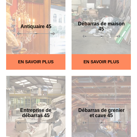
Débarras de maison
Antiquaire 45
45
EN SAVOIR PLUS
EN SAVOIR PLUS
Entreprise de
Débarras de grenier
débarras 45
et cave 45