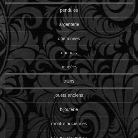
pendules
argenterie
cheminées
chenets
poupées
trains
jouets anciens
bijouterie
montre anciennes
statues de bronze