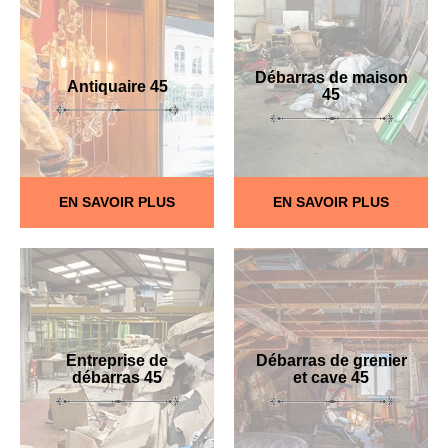
Débarras de maison
Antiquaire 45
45
EN SAVOIR PLUS
EN SAVOIR PLUS
Entreprise de
Débarras de grenier
débarras 45
et cave 45