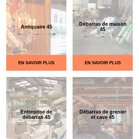
Débarras de maison
Antiquaire 45
45
EN SAVOIR PLUS
EN SAVOIR PLUS
Entreprise de
Débarras de grenier
débarras 45
et cave 45