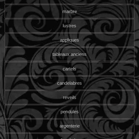
marbre
lustres
appliques
tableaux anciens
cartels
candelabres
reveils
pendules
argenterie