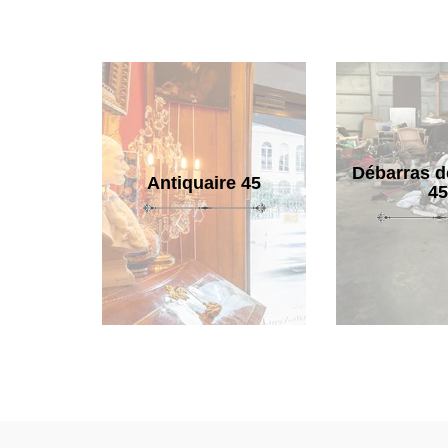
Débarras d
Antiquaire 45
45