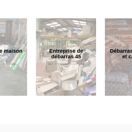
e maison
Entreprise de
Débarras
débarras 45
et 