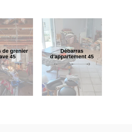
 de grenier
Débarras
cave 45
d'appartement 45