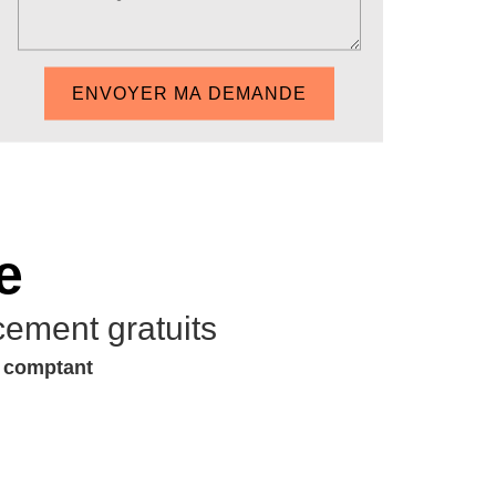
e
cement gratuits
u comptant