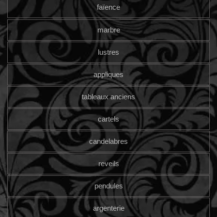
faïence
marbre
lustres
appliques
tableaux anciens
cartels
candelabres
reveils
pendules
argenterie