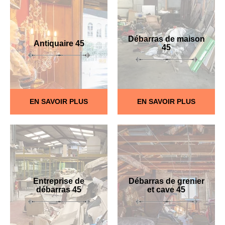
Débarras de maison
Antiquaire 45
45
EN SAVOIR PLUS
EN SAVOIR PLUS
Entreprise de
Débarras de grenier
débarras 45
et cave 45