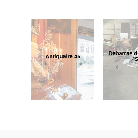
Débarras d
Antiquaire 45
45