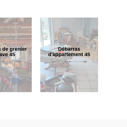
 de grenier
Débarras
cave 45
d'appartement 45