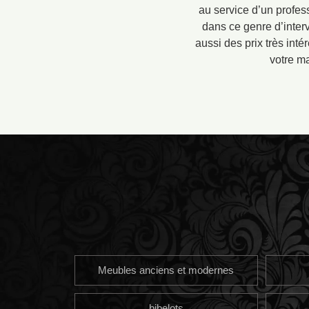
au service d’un profes
dans ce genre d’interv
aussi des prix très inté
votre ma
Meubles anciens et modernes
bibelots