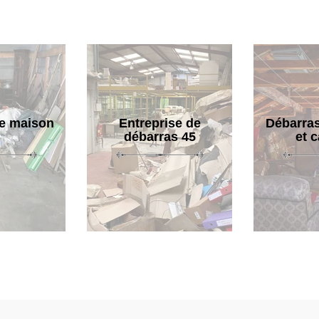
e maison
Entreprise de
Débarras
débarras 45
et 