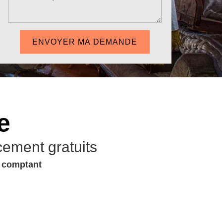
e
cement gratuits
u comptant