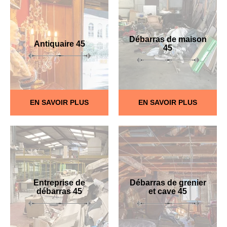
Débarras de maison
Antiquaire 45
45
EN SAVOIR PLUS
EN SAVOIR PLUS
Entreprise de
Débarras de grenier
débarras 45
et cave 45