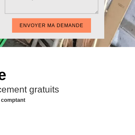
e
cement gratuits
u comptant