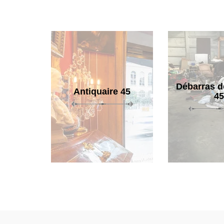
Débarras d
Antiquaire 45
45