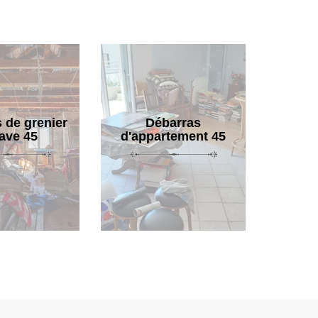
 de grenier
Débarras
cave 45
d'appartement 45