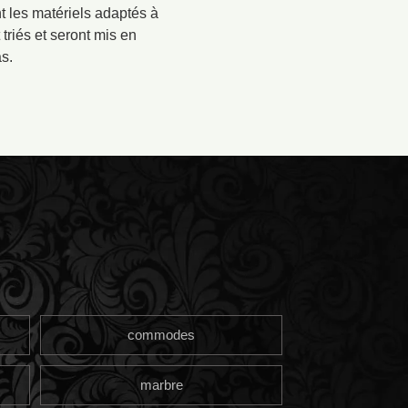
t les matériels adaptés à
triés et seront mis en
s.
commodes
marbre