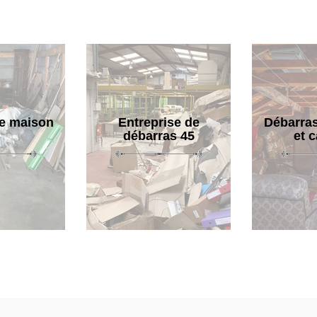
e maison
Entreprise de
Débarras
débarras 45
et 