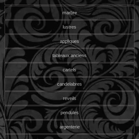
marbre
lustres
appliques
tableaux anciens
cartels
candelabres
reveils
pendules
argenterie