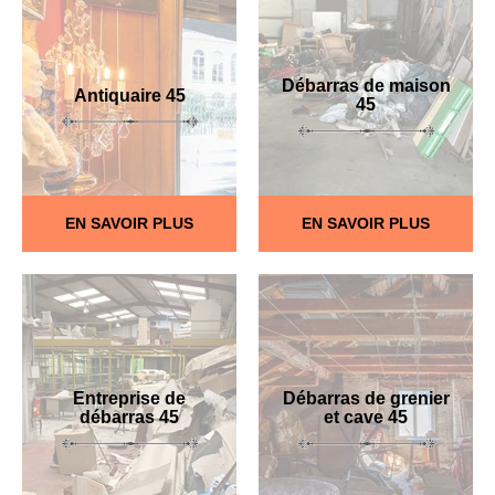
Débarras de maison
Antiquaire 45
45
EN SAVOIR PLUS
EN SAVOIR PLUS
Entreprise de
Débarras de grenier
débarras 45
et cave 45