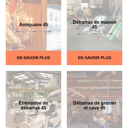
Débarras de maison
Antiquaire 45
45
EN SAVOIR PLUS
EN SAVOIR PLUS
Entreprise de
Débarras de grenier
débarras 45
et cave 45