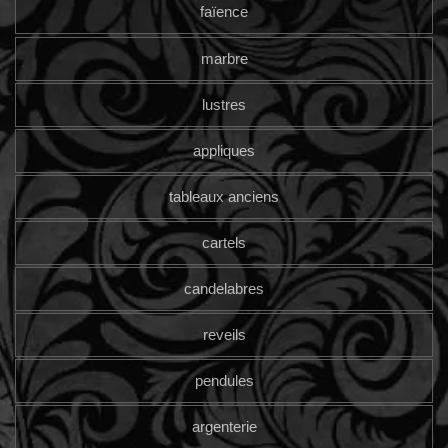
faïence
marbre
lustres
appliques
tableaux anciens
cartels
candelabres
reveils
pendules
argenterie