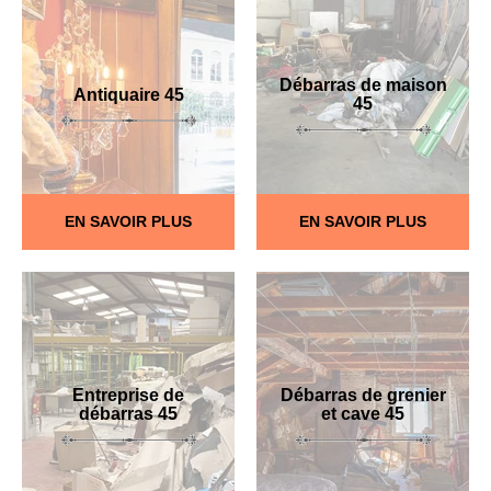
Débarras de maison
Antiquaire 45
45
EN SAVOIR PLUS
EN SAVOIR PLUS
Entreprise de
Débarras de grenier
débarras 45
et cave 45