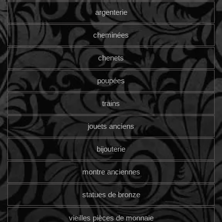
argenterie
cheminées
chenets
poupées
trains
jouets anciens
bijouterie
montre anciennes
statues de bronze
vieilles pièces de monnaie