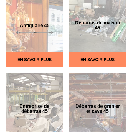
Débarras de maison
Antiquaire 45
45
EN SAVOIR PLUS
EN SAVOIR PLUS
Entreprise de
Débarras de grenier
débarras 45
et cave 45