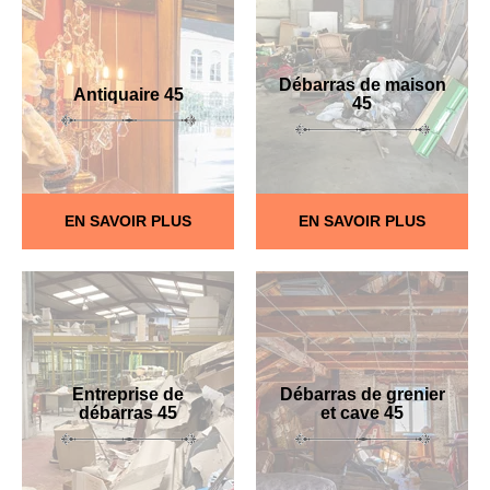
Débarras de maison
Antiquaire 45
45
EN SAVOIR PLUS
EN SAVOIR PLUS
Entreprise de
Débarras de grenier
débarras 45
et cave 45