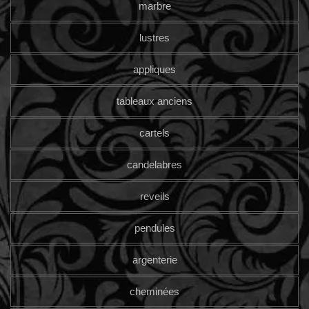
marbre
lustres
appliques
tableaux anciens
cartels
candelabres
reveils
pendules
argenterie
cheminées