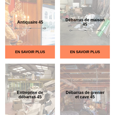
Débarras de maison
Antiquaire 45
45
EN SAVOIR PLUS
EN SAVOIR PLUS
Entreprise de
Débarras de grenier
débarras 45
et cave 45