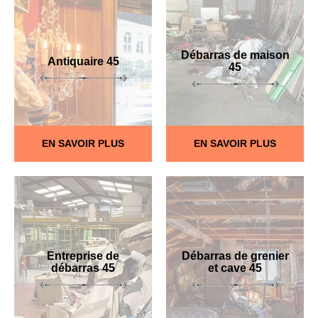
Débarras de maison
Antiquaire 45
45
EN SAVOIR PLUS
EN SAVOIR PLUS
Entreprise de
Débarras de grenier
débarras 45
et cave 45