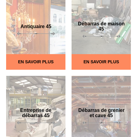
Débarras de maison
Antiquaire 45
45
EN SAVOIR PLUS
EN SAVOIR PLUS
Entreprise de
Débarras de grenier
débarras 45
et cave 45