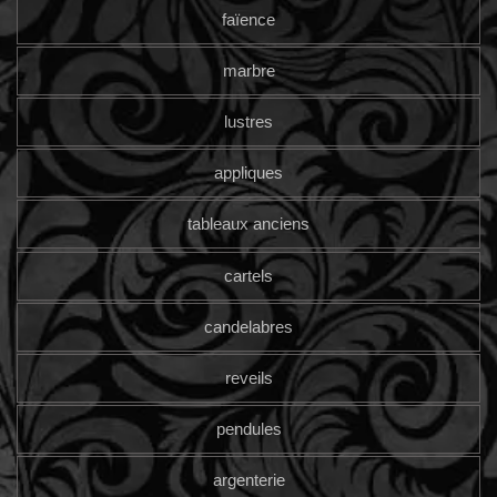
faïence
marbre
lustres
appliques
tableaux anciens
cartels
candelabres
reveils
pendules
argenterie