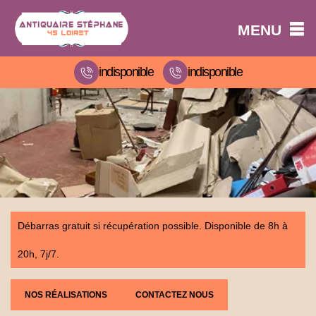
MENU
indisponible
indisponible
Débarras gratuit si récupération possible. Disponible de 8h à
20h, 7j/7.
NOS RÉALISATIONS
CONTACTEZ NOUS