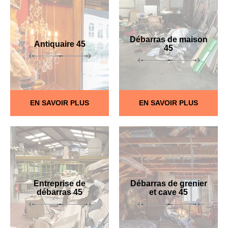
Débarras de maison
Antiquaire 45
45
EN SAVOIR PLUS
EN SAVOIR PLUS
Entreprise de
Débarras de grenier
débarras 45
et cave 45