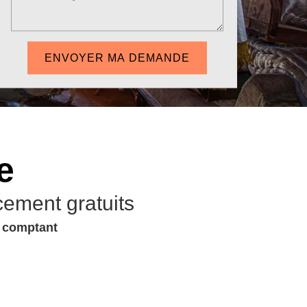
e
cement gratuits
u comptant