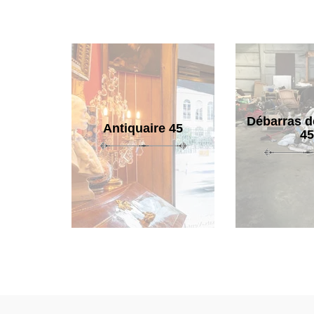
Débarras d
Antiquaire 45
45