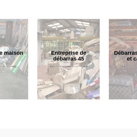
e maison
Entreprise de
Débarras
débarras 45
et 