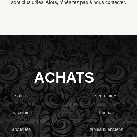
sont plus utiles. Alors, n’hésitez pas à nous contacter.
ACHATS
salons
secrétaires
porcelaine
faïence
appliques
tableaux anciens