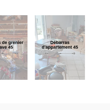
 de grenier
Débarras
cave 45
d'appartement 45