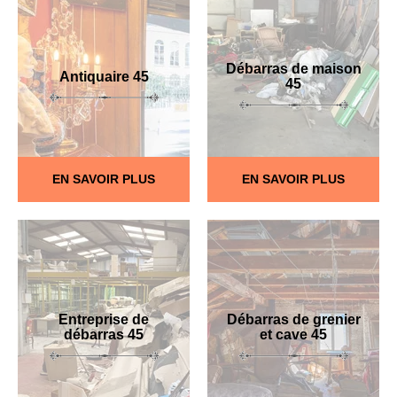
Débarras de maison
Antiquaire 45
45
EN SAVOIR PLUS
EN SAVOIR PLUS
Entreprise de
Débarras de grenier
débarras 45
et cave 45