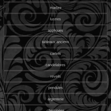
marbre
lustres
appliques
tableaux anciens
cartels
candelabres
reveils
pendules
argenterie
cheminées