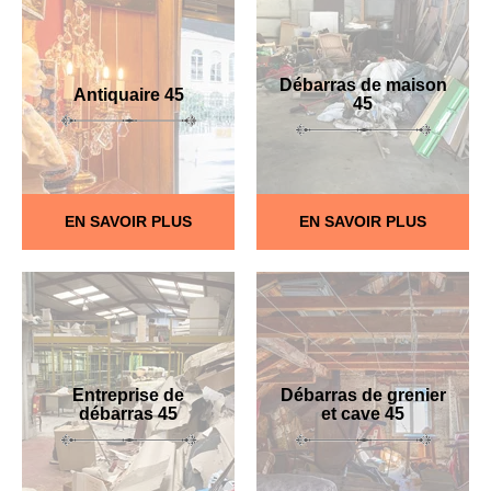
Débarras de maison
Antiquaire 45
45
EN SAVOIR PLUS
EN SAVOIR PLUS
Entreprise de
Débarras de grenier
débarras 45
et cave 45