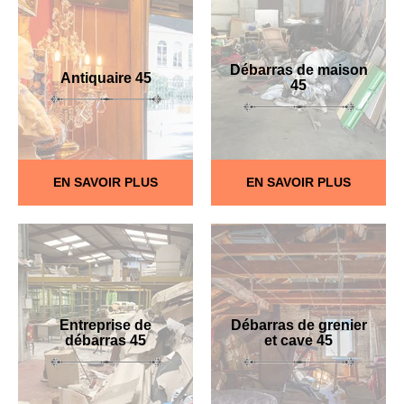
Débarras de maison
Antiquaire 45
45
EN SAVOIR PLUS
EN SAVOIR PLUS
Entreprise de
Débarras de grenier
débarras 45
et cave 45