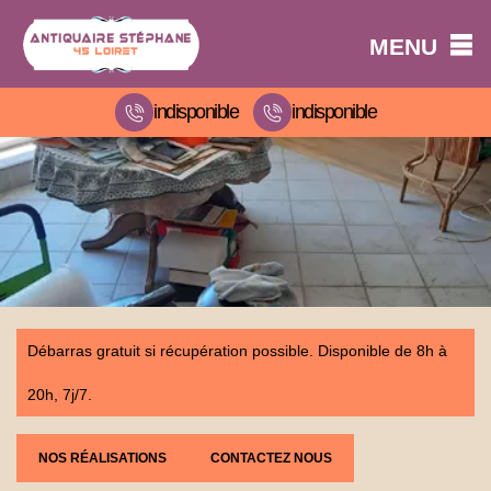
MENU
indisponible
indisponible
Débarras gratuit si récupération possible. Disponible de 8h à
20h, 7j/7.
NOS RÉALISATIONS
CONTACTEZ NOUS