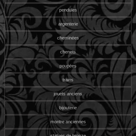
pendules
argenterie
cheminées
chenets
poupées
trains
jouets anciens
bijouterie
montre anciennes
statues de bronze