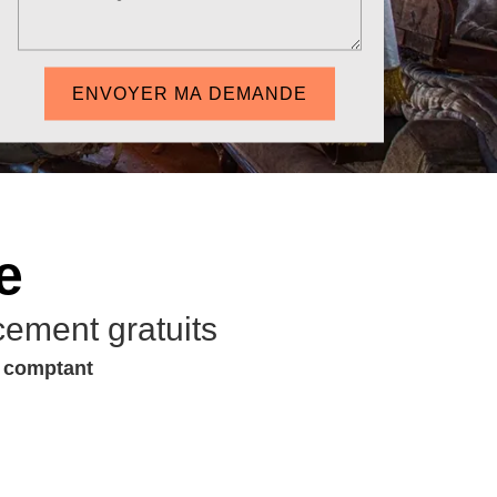
e
cement gratuits
u comptant