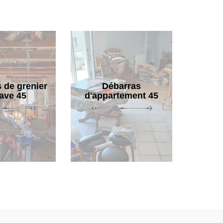
 de grenier
Débarras
cave 45
d'appartement 45