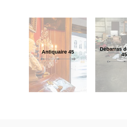
Débarras d
Antiquaire 45
45