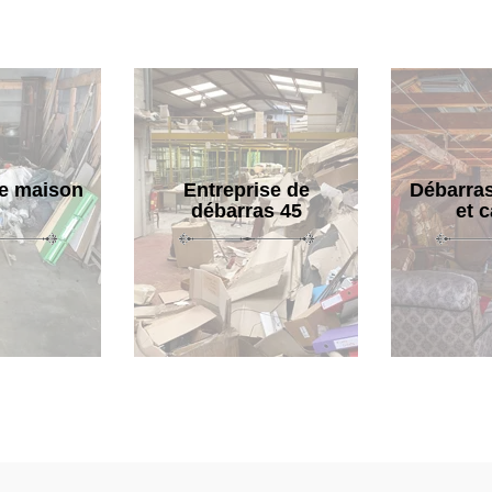
e maison
Entreprise de
Débarras
débarras 45
et 