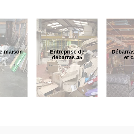
e maison
Entreprise de
Débarras
débarras 45
et 