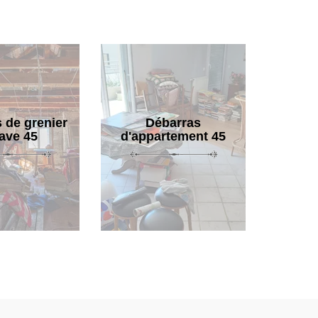
 de grenier
Débarras
cave 45
d'appartement 45