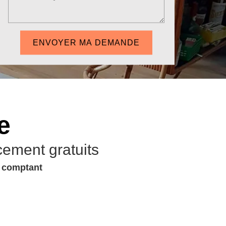
e
cement gratuits
u comptant