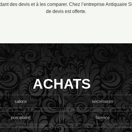
nt des devis et à les comparer. Chez l’entreprise Antiquaire St
de devis est offerte.
ACHATS
salons
secrétaires
porcelaine
faïence