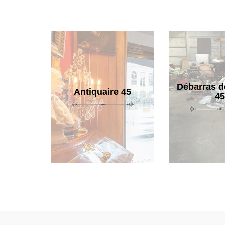
Débarras d
Antiquaire 45
45