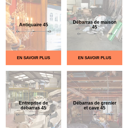
Débarras de maison
Antiquaire 45
45
EN SAVOIR PLUS
EN SAVOIR PLUS
Entreprise de
Débarras de grenier
débarras 45
et cave 45