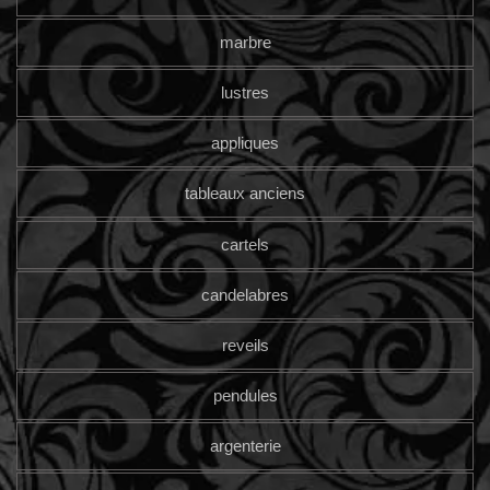
marbre
lustres
appliques
tableaux anciens
cartels
candelabres
reveils
pendules
argenterie