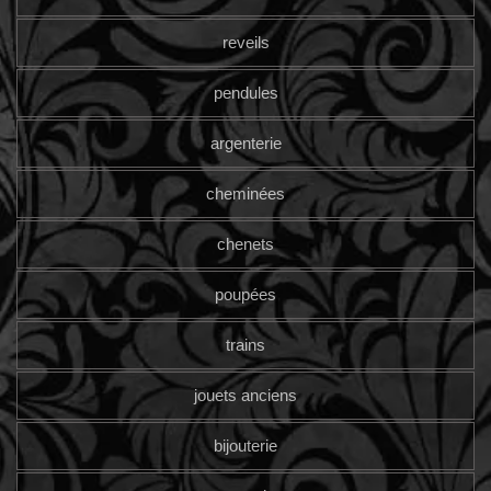
reveils
pendules
argenterie
cheminées
chenets
poupées
trains
jouets anciens
bijouterie