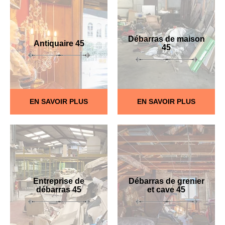
Débarras de maison
Antiquaire 45
45
EN SAVOIR PLUS
EN SAVOIR PLUS
Entreprise de
Débarras de grenier
débarras 45
et cave 45