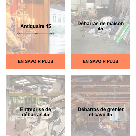
Débarras de maison
Antiquaire 45
45
EN SAVOIR PLUS
EN SAVOIR PLUS
Entreprise de
Débarras de grenier
débarras 45
et cave 45