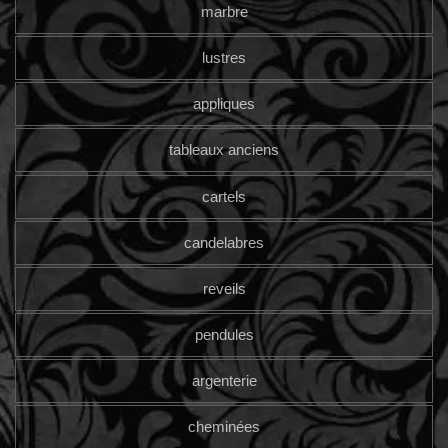
marbre
lustres
appliques
tableaux anciens
cartels
candelabres
reveils
pendules
argenterie
cheminées