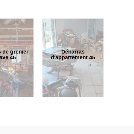
 de grenier
Débarras
cave 45
d'appartement 45