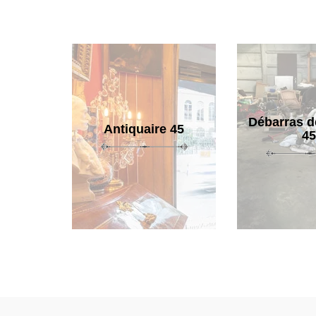
Débarras d
Antiquaire 45
45