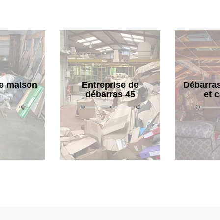
e maison
Entreprise de
Débarras
débarras 45
et 