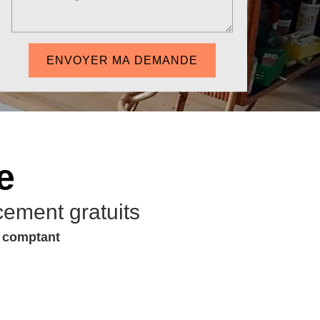
e
cement gratuits
u comptant