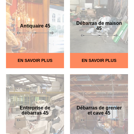
Débarras de maison
Antiquaire 45
45
EN SAVOIR PLUS
EN SAVOIR PLUS
Entreprise de
Débarras de grenier
débarras 45
et cave 45