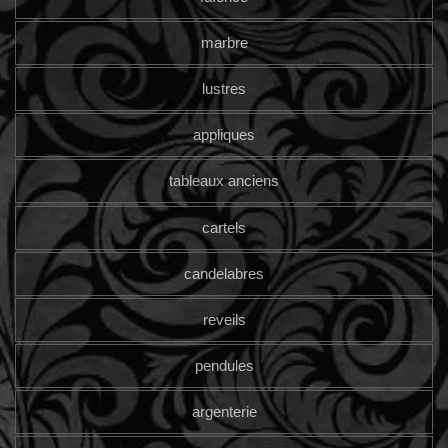
marbre
lustres
appliques
tableaux anciens
cartels
candelabres
reveils
pendules
argenterie