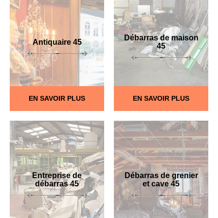
Débarras de maison
Antiquaire 45
45
EN SAVOIR PLUS
EN SAVOIR PLUS
Entreprise de
Débarras de grenier
débarras 45
et cave 45