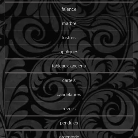
faïence
marbre
lustres
appliques
tableaux anciens
cartels
candelabres
reveils
pendules
argenterie