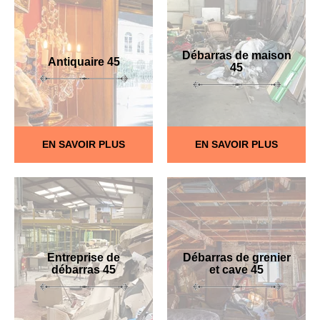
Débarras de maison
Antiquaire 45
45
EN SAVOIR PLUS
EN SAVOIR PLUS
Entreprise de
Débarras de grenier
débarras 45
et cave 45