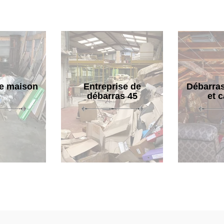
e maison
Entreprise de
Débarras
débarras 45
et 