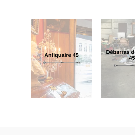
Débarras d
Antiquaire 45
45