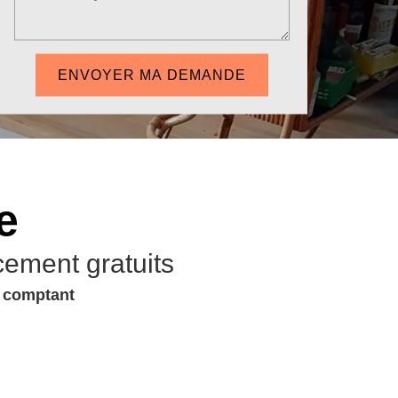
e
cement gratuits
u comptant