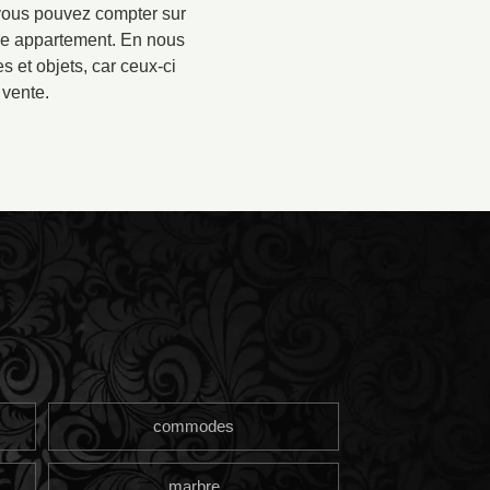
 vous pouvez compter sur
tre appartement. En nous
 et objets, car ceux-ci
 vente.
commodes
marbre