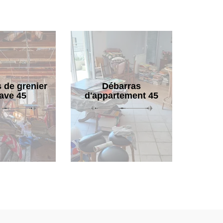
 de grenier
Débarras
cave 45
d'appartement 45