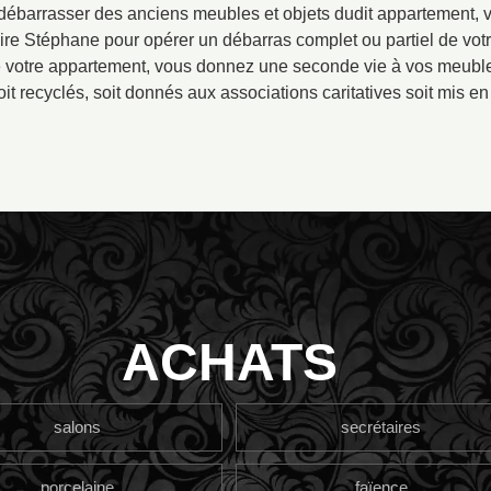
débarrasser des anciens meubles et objets dudit appartement,
aire Stéphane pour opérer un débarras complet ou partiel de vo
e votre appartement, vous donnez une seconde vie à vos meubles
oit recyclés, soit donnés aux associations caritatives soit mis en
ACHATS
salons
secrétaires
porcelaine
faïence