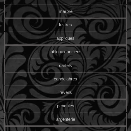
marbre
lustres
appliques
tableaux anciens
cartels
candelabres
reveils
pendules
argenterie