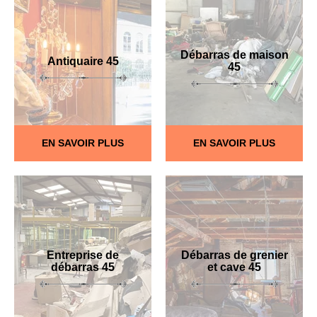
Débarras de maison
Antiquaire 45
45
EN SAVOIR PLUS
EN SAVOIR PLUS
Entreprise de
Débarras de grenier
débarras 45
et cave 45