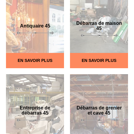
Débarras de maison
Antiquaire 45
45
EN SAVOIR PLUS
EN SAVOIR PLUS
Entreprise de
Débarras de grenier
débarras 45
et cave 45