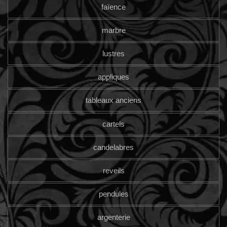
faïence
marbre
lustres
appliques
tableaux anciens
cartels
candelabres
reveils
pendules
argenterie