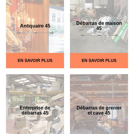
Débarras de maison
Antiquaire 45
45
EN SAVOIR PLUS
EN SAVOIR PLUS
Entreprise de
Débarras de grenier
débarras 45
et cave 45