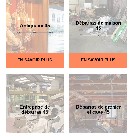
Débarras de maison
Antiquaire 45
45
EN SAVOIR PLUS
EN SAVOIR PLUS
Entreprise de
Débarras de grenier
débarras 45
et cave 45