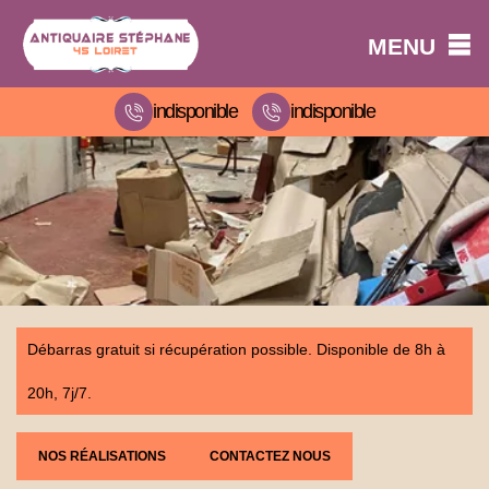
MENU
indisponible
indisponible
Débarras gratuit si récupération possible. Disponible de 8h à
20h, 7j/7.
NOS RÉALISATIONS
CONTACTEZ NOUS