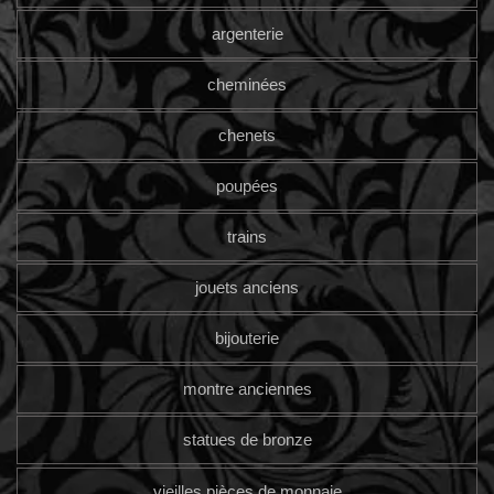
argenterie
cheminées
chenets
poupées
trains
jouets anciens
bijouterie
montre anciennes
statues de bronze
vieilles pièces de monnaie