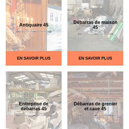
Débarras de maison
Antiquaire 45
45
EN SAVOIR PLUS
EN SAVOIR PLUS
Entreprise de
Débarras de grenier
débarras 45
et cave 45