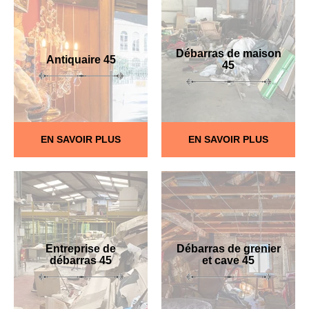
Débarras de maison
Antiquaire 45
45
EN SAVOIR PLUS
EN SAVOIR PLUS
Entreprise de
Débarras de grenier
débarras 45
et cave 45