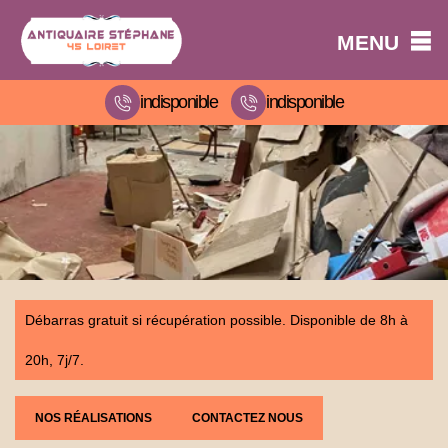
MENU
indisponible
indisponible
Débarras gratuit si récupération possible. Disponible de 8h à
20h, 7j/7.
NOS RÉALISATIONS
CONTACTEZ NOUS