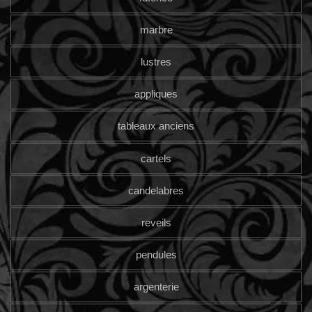
marbre
lustres
appliques
tableaux anciens
cartels
candelabres
reveils
pendules
argenterie