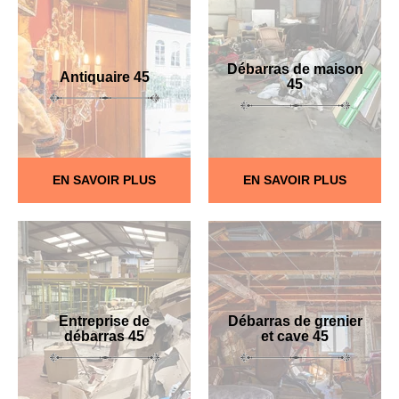
Débarras de maison
Antiquaire 45
45
EN SAVOIR PLUS
EN SAVOIR PLUS
Entreprise de
Débarras de grenier
débarras 45
et cave 45