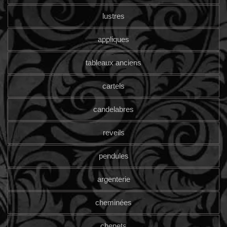
lustres
appliques
tableaux anciens
cartels
candelabres
reveils
pendules
argenterie
cheminées
chenets