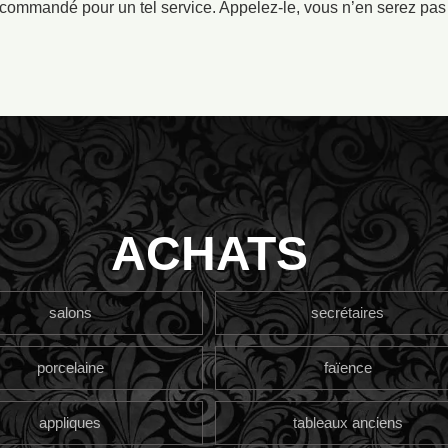
ecommandé pour un tel service. Appelez-le, vous n’en serez pas
ACHATS
salons
secrétaires
porcelaine
faïence
appliques
tableaux anciens