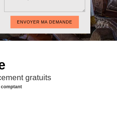
e
cement gratuits
u comptant