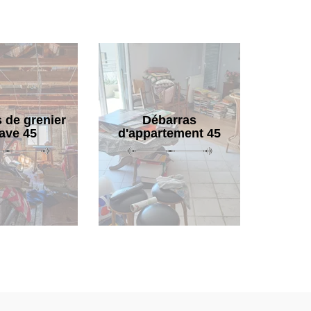
 de grenier
Débarras
cave 45
d'appartement 45