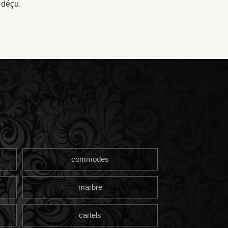
 déçu.
commodes
marbre
cartels