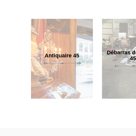
Débarras d
Antiquaire 45
45