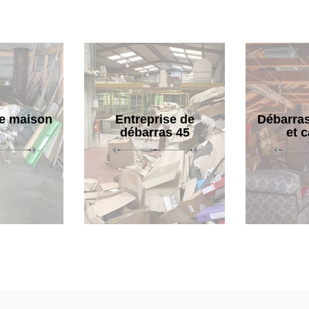
e maison
Entreprise de
Débarras
débarras 45
et 