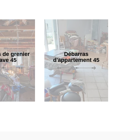
 de grenier
Débarras
cave 45
d'appartement 45