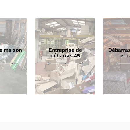
e maison
Entreprise de
Débarras
débarras 45
et 