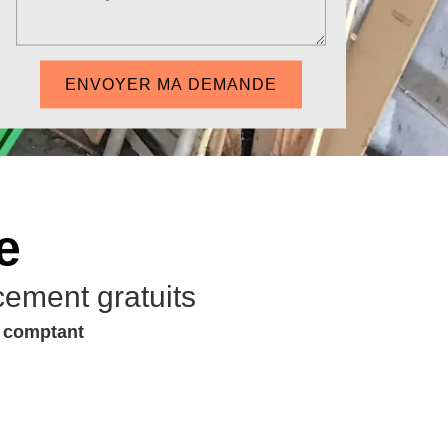
e
cement gratuits
u comptant