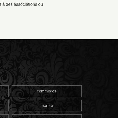
és à des associations ou
commodes
marbre