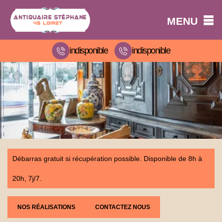
MENU
indisponible
indisponible
Débarras gratuit si récupération possible. Disponible de 8h à
20h, 7j/7.
NOS RÉALISATIONS
CONTACTEZ NOUS