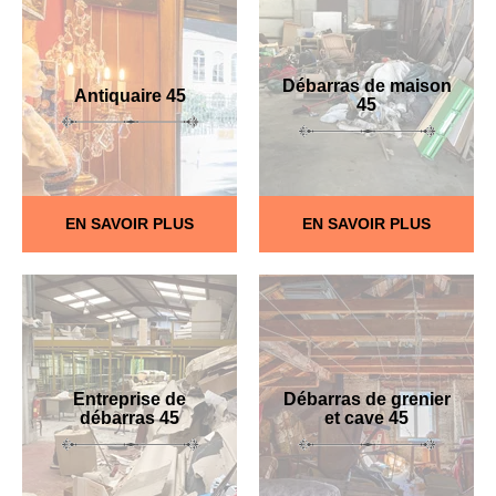
Débarras de maison
Antiquaire 45
45
EN SAVOIR PLUS
EN SAVOIR PLUS
Entreprise de
Débarras de grenier
débarras 45
et cave 45