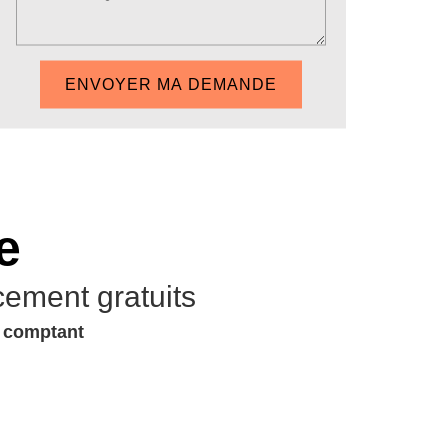
e
cement gratuits
u comptant