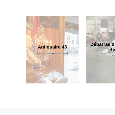
Débarras d
Antiquaire 45
45