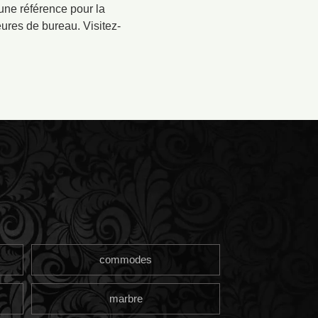
 une référence pour la
ures de bureau. Visitez-
commodes
marbre