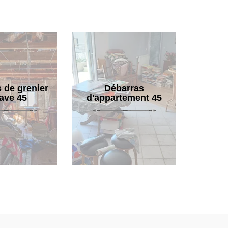
 de grenier
Débarras
cave 45
d'appartement 45