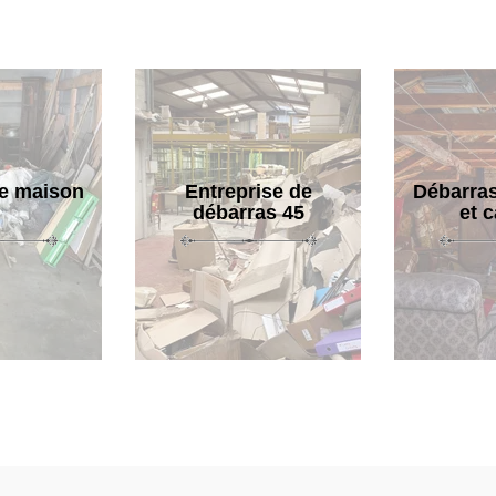
e maison
Entreprise de
Débarras
débarras 45
et 